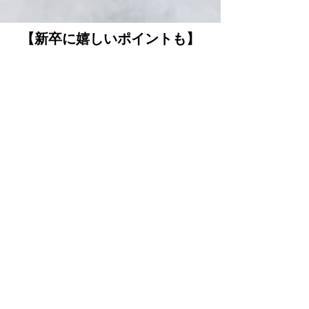
【新卒に​嬉しいポイントも】
POINT.5
教育担当がアドバイスをしてくれる
あなたのペースで進められて、
実践に役立つ練習がメインです。
デビュー後も独自の
カウンセリング方法もあるので
早くに指名客が増えます。
指名100万までは先輩の
アドバイスを聞いていれば
​簡単に到達できます。
POINT.6
撮影スキル&SNSも学
べる