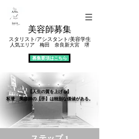
美容師募集
スタリスト/ア
シス
タント/美容学生
人気エリア 梅田
奈良
新大宮 堺
募集要項はこちら
​【人生の質を上げる】
私達、美容師の
【手】
は特別な価値がある。
​ステップ 1