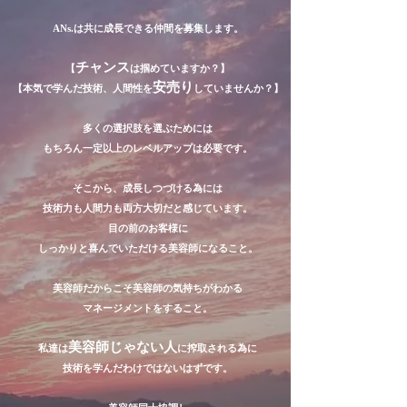
ANs.は共に成長できる仲間を募集します。
チャンス
【
は掴めていますか？】
安売り
【本気で学んだ技術、人間性を
していませんか？】
多くの選択肢を選ぶためには
もちろん一定以上のレベルアップは必要です。
そこから、成長しつづける為には
技術力も人間力も両方大切だと感じています。
目の前のお客様に
しっかりと喜んでいただける美容師になること。
美容師だからこそ美容師の気持ちがわかる
マネージメントをすること。
美容師じゃない人
私達は
に搾取される為に
技術を学んだわけではないはずです。