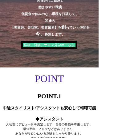
美容師同士協調し
働きやすい環境
低賃金や休みのない環境を打破して、
私達の
創
【美容師、美容室、美容業界】
を
っていく仲間を
今、
募集します。
詳細、面談、サロン見学はこちら
POINT
POINT.1
中途スタイリスト/アシスタントも安心して転職可能
◆アシスタント
入社前にデビュー月を決定します、自分の歩幅を尊重します。
最短半年、ノルマなどはありません。
あなたがサロンにいる意味をしっかり作ります。