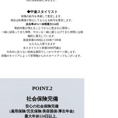
売れる美容師に導きます。
◆中途スタイリスト
前職の給与を考慮して査定します。
保証は転職者が安心してもらえる給与を査定します。
歩合率40%〜休暇最大124日
勤続年数が増えることでさらに恵まれた環境へ
一緒に頑張ってきた仲間、サロンを一緒に盛り上げてきた仲間には積
極的に還元しています。
新規単価11000以上150名〜200名
もちろん入客できます
全スタイリスト単価10000円越え
今自分に足りない技術は個別でしっかりサポート致します。
前職のキャリアによって管理職からのスタートアップもございます。
POINT.2
​社会保険完備
安心の社会保険完備
(雇用保険/労災保険/美容国保/厚生年金)
最大年休124日以上、