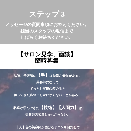
​ステップ 3
メッセージの質問事項にお答えください。
​担当のスタッフの返信まで
しばらくお待ちください。
【サロン見学、面談​】
​随時募集
【手】
私達、美容師の
は特別な価値がある。
美容師になって
ずっとお客様の髪の毛を
触ってきた私達にしかわからないことがある。
【技術】【人間力】
私達が学んできた
は
美容師の私達しかわからない。
十人十色の美容師が働けるサロンを目指して